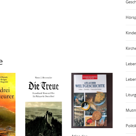
Gesch
Hörsp
Kinde
Kirch
e
Leben
Leben
Liturg
Mutm
Politi