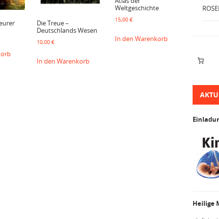
Atlas der
Weltgeschichte
ROSE
15,00
€
eurer
Die Treue –
Deutschlands Wesen
In den Warenkorb
10,00
€
korb
In den Warenkorb
AKTU
Einladu
Heilige