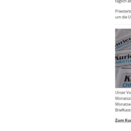
täglich a
Priesterb
um die Uh
Unser Vo
Monatsze
Monatser
Briefkast
Zum Kur