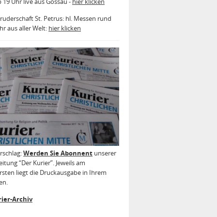
b 19 Uhr live aus Gossau -
hier klicken
ruderschaft St. Petrus: hl. Messen rund
r aus aller Welt:
hier klicken
rschlag:
Werden Sie Abonnent
unserer
itung “Der Kurier”. Jeweils am
sten liegt die Druckausgabe in Ihrem
en.
ier-Archiv