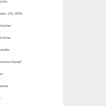
ichte
iele - CDs, DVDs
rbücher
en-Krise
shilfen
srechts-Kampf
ie
acher
k