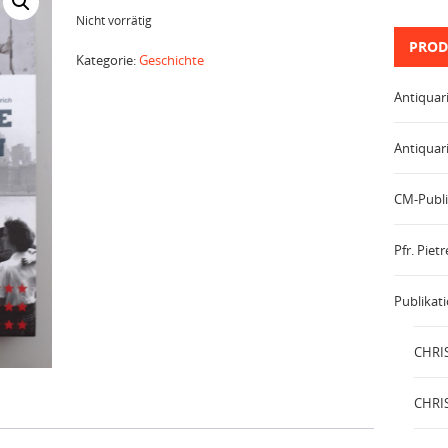
Nicht vorrätig
PROD
Kategorie:
Geschichte
Antiquar
Antiquar
CM-Publi
Pfr. Pie
Publikat
CHRIS
CHRIS