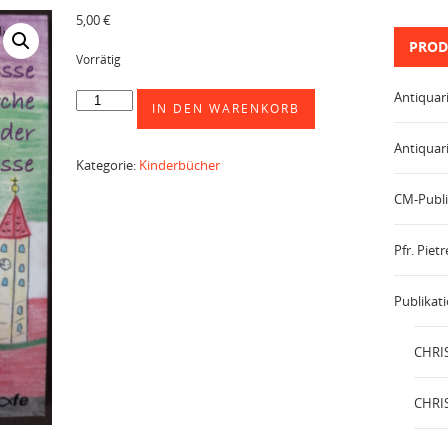
5,00
€
PROD
Vorrätig
Antiquar
Die
IN DEN WARENKORB
Geheimnisse
der
Antiquar
Kirche
Kategorie:
Kinderbücher
und
der
CM-Publi
heiligen
Messe
Pfr. Pie
Menge
Publikat
CHRIS
CHRIS