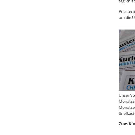
täglich a
Priesterb
um die Uh
Unser Vo
Monatsze
Monatser
Briefkast
Zum Kur