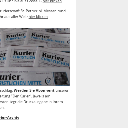
b 19 Uhr live aus Gossau -
hier klicken
ruderschaft St. Petrus: hl. Messen rund
r aus aller Welt:
hier klicken
rschlag:
Werden Sie Abonnent
unserer
itung “Der Kurier”. Jeweils am
sten liegt die Druckausgabe in Ihrem
en.
ier-Archiv