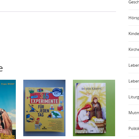
Gesch
Hörsp
Kinde
Kirch
e
Leben
Leben
Liturg
Mutm
Politi