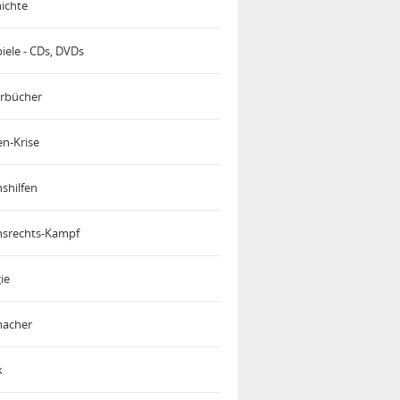
ichte
iele - CDs, DVDs
rbücher
en-Krise
shilfen
srechts-Kampf
ie
acher
k