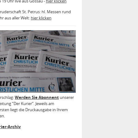
b 19 Uhr live aus Gossau -
hier klicken
ruderschaft St. Petrus: hl. Messen rund
r aus aller Welt:
hier klicken
rschlag:
Werden Sie Abonnent
unserer
itung “Der Kurier”. Jeweils am
sten liegt die Druckausgabe in Ihrem
en.
ier-Archiv