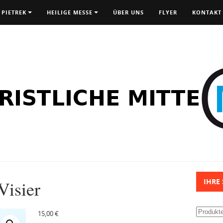
 PIETREK
HEILIGE MESSE
ÜBER UNS
FLYER
KONTAKT
Visier
IHRE
Suchen
15,00
€
nach: