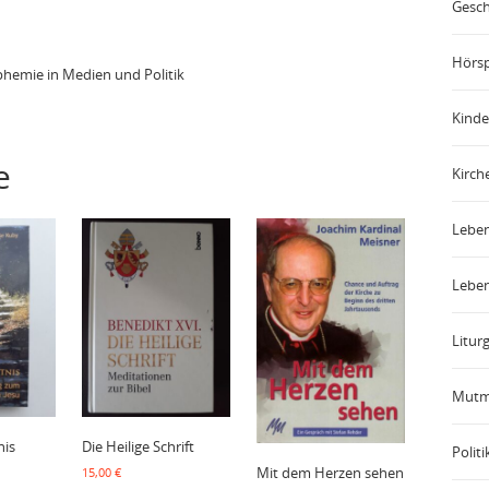
Gesch
Hörsp
phemie in Medien und Politik
Kinde
e
Kirch
Leben
Leben
Liturg
Mutm
nis
Die Heilige Schrift
Politi
Mit dem Herzen sehen
15,00
€