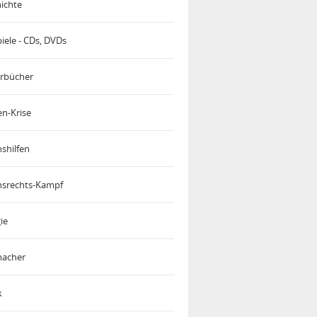
ichte
iele - CDs, DVDs
rbücher
en-Krise
shilfen
srechts-Kampf
ie
acher
k