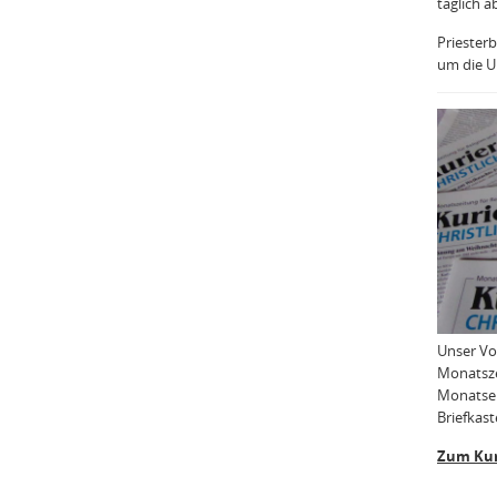
täglich a
Priesterb
um die Uh
Unser Vo
Monatsze
Monatser
Briefkast
Zum Kur