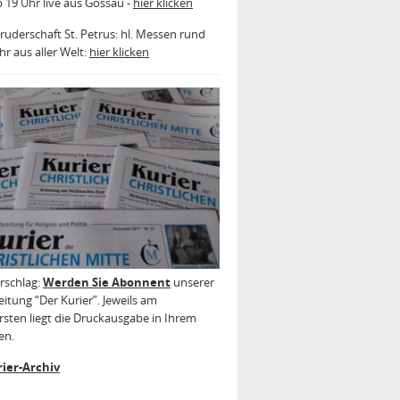
b 19 Uhr live aus Gossau -
hier klicken
ruderschaft St. Petrus: hl. Messen rund
r aus aller Welt:
hier klicken
rschlag:
Werden Sie Abonnent
unserer
itung “Der Kurier”. Jeweils am
sten liegt die Druckausgabe in Ihrem
en.
ier-Archiv