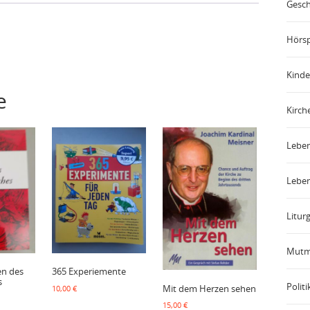
Gesch
Hörsp
Kinde
e
Kirch
Leben
Leben
Liturg
Mutm
en des
365 Experiemente
s
Politi
Mit dem Herzen sehen
10,00
€
15,00
€