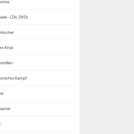
ichte
iele - CDs, DVDs
rbücher
en-Krise
shilfen
srechts-Kampf
ie
acher
k