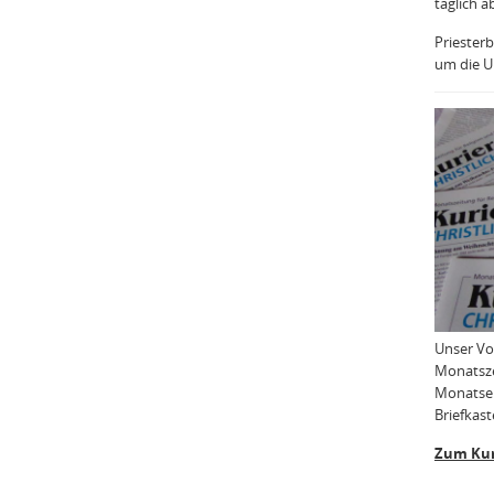
täglich a
Priesterb
um die Uh
Unser Vo
Monatsze
Monatser
Briefkast
Zum Kur