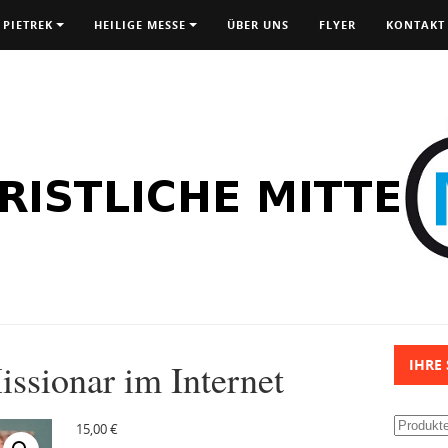
 PIETREK
HEILIGE MESSE
ÜBER UNS
FLYER
KONTAKT
issionar im Internet
IHRE
Suchen
15,00
€
nach: