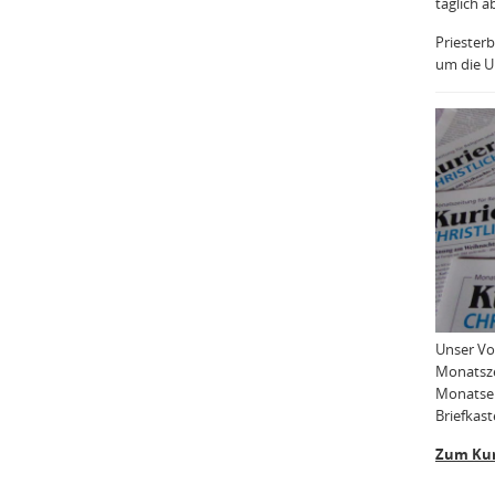
täglich a
Priesterb
um die Uh
Unser Vo
Monatsze
Monatser
Briefkast
Zum Kur