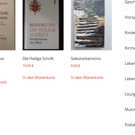
Gesch
Hörsp
Kinde
Kirch
des
Die Heilige Schrift
Selbsterkenntnis
Leben
15,00
€
8,00
€
In den Warenkorb
In den Warenkorb
Leben
korb
Liturg
Mutm
Politi