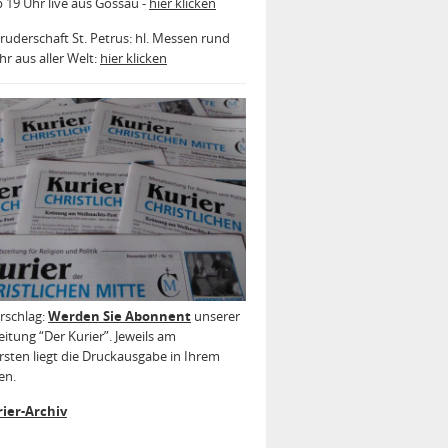
b 19 Uhr live aus Gossau -
hier klicken
ruderschaft St. Petrus: hl. Messen rund
r aus aller Welt:
hier klicken
rschlag:
Werden Sie Abonnent
unserer
itung “Der Kurier”. Jeweils am
sten liegt die Druckausgabe in Ihrem
en.
ier-Archiv