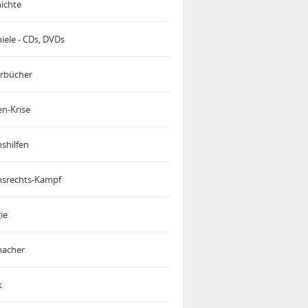
ichte
iele - CDs, DVDs
rbücher
en-Krise
shilfen
srechts-Kampf
ie
acher
k