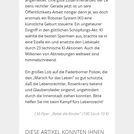
bens rechtler. Gerade jetzt ist un sere
Öffentlichkeits‐Arbeit nötiger denn je, wo doch
erstmals ein Roboter‐System (KI) eine
künstliche Geburt steuerte. Ein ungeheurer
Eingriff in den göttlichen Schöpfungs‐Akt. KI
wählte die besten Spermien aus, brachte sie in
eine Eizelle ein und ersetzte den Liebesakt
durch 23 technische KI‐Aktionen. Auch die
Millionen von Abtreibungen weltweit sind
himmelschreiend.
Ein großes Lob auf die Paderborner Polizei, die
den „Marsch für das Leben“ so gut schützte,
daß die Lebensrechtler, Rosenkranz betend
und Glaubenslieder singend, ungehindert
durch die Innenstadt ziehen konnten. Bitte
helfen Sie mit beim Kampf fürs Lebensrecht!
CM‐Flyer: „Rettet die Kinder“ (100 Stück 10 €)
DIESE ARTIKEL KÖNNTEN IHNEN