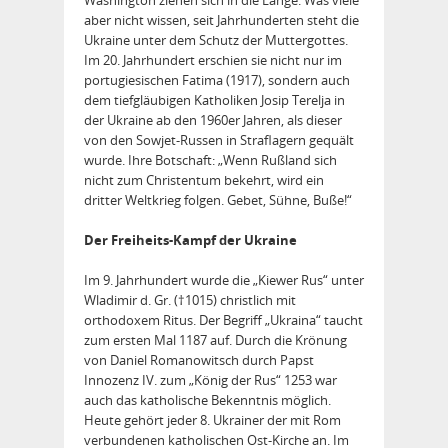
aber nicht wissen, seit Jahrhunderten steht die
Ukraine unter dem Schutz der Muttergottes.
Im 20. Jahrhundert erschien sie nicht nur im
portugiesischen Fatima (1917), sondern auch
dem tiefgläubigen Katholiken Josip Terelja in
der Ukraine ab den 1960er Jahren, als dieser
von den Sowjet-Russen in Straflagern ge­quält
wurde. Ihre Botschaft: „Wenn Rußland sich
nicht zum Christentum bekehrt, wird ein
dritter Weltkrieg folgen. Gebet, Sühne, Buße!“
Der Freiheits-Kampf der Ukraine
Im 9. Jahrhundert wurde die „Kiewer Rus“ unter
Wladimir d. Gr. (†1015) christlich mit
orthodoxem Ritus. Der Begriff „Ukraina“ taucht
zum ersten Mal 1187 auf. Durch die Krönung
von Daniel Romanowitsch durch Papst
Innozenz IV. zum „König der Rus“ 1253 war
auch das katholische Bekenntnis möglich.
Heute gehört jeder 8. Ukrainer der mit Rom
verbundenen katholischen Ost-Kirche an. Im