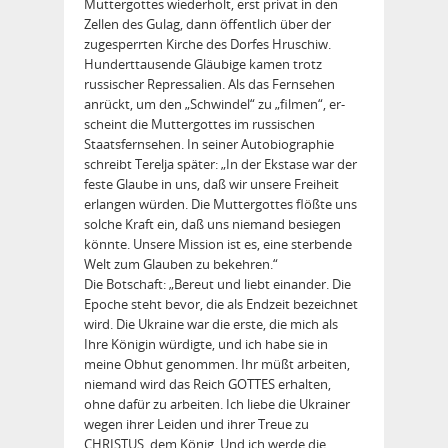
Muttergottes wiederholt, erst privat in den
Zellen des Gulag, dann öffentlich über der
zugesperrten Kirche des Dorfes Hruschiw.
Hunderttausende Gläubige kamen trotz
russischer Repressalien. Als das Fernsehen
anrückt, um den „Schwindel“ zu „filmen“, er­
scheint die Muttergottes im russischen
Staatsfernsehen. In seiner Autobiographie
schreibt Terelja später: „In der Ekstase war der
feste Glaube in uns, daß wir unsere Freiheit
erlangen würden. Die Muttergottes flößte uns
solche Kraft ein, daß uns niemand besiegen
könnte. Unsere Mission ist es, eine sterbende
Welt zum Glauben zu bekehren.“
Die Botschaft: „Bereut und liebt einander. Die
Epoche steht bevor, die als Endzeit bezeichnet
wird. Die Ukraine war die erste, die mich als
Ihre Königin würdigte, und ich habe sie in
meine Obhut genommen. Ihr müßt arbeiten,
niemand wird das Reich GOTTES erhalten,
ohne dafür zu arbeiten. Ich liebe die Ukrainer
wegen ihrer Leiden und ihrer Treue zu
CHRISTUS, dem König. Und ich werde die