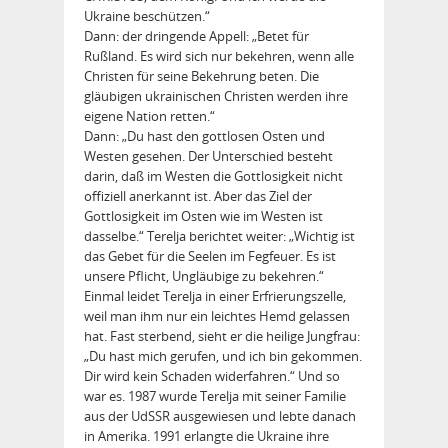
Ukraine beschützen.“
Dann: der dringende Appell: „Betet für
Rußland. Es wird sich nur bekehren, wenn alle
Christen für seine Bekehrung beten. Die
gläubigen ukrainischen Christen werden ihre
eigene Nation retten.“
Dann: „Du hast den gottlosen Osten und
Westen gesehen. Der Unterschied besteht
darin, daß im Westen die Gottlosigkeit nicht
offiziell anerkannt ist. Aber das Ziel der
Gottlosigkeit im Osten wie im Westen ist
dasselbe.“ Terelja berichtet weiter: „Wichtig ist
das Gebet für die Seelen im Fegfeuer. Es ist
unsere Pflicht, Ungläubige zu bekehren.“
Einmal leidet Terelja in einer Er­frierungszelle,
weil man ihm nur ein leichtes Hemd gelassen
hat. Fast sterbend, sieht er die heilige Jungfrau:
„Du hast mich gerufen, und ich bin gekommen.
Dir wird kein Schaden widerfahren.“ Und so
war es. 1987 wurde Terelja mit seiner Familie
aus der UdSSR ausgewiesen und lebte danach
in Amerika. 1991 erlangte die Ukraine ihre