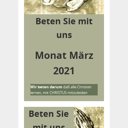
Beten Sie mit
uns
Monat März
2021
Wir beten darum
daß alle Christen
lernen, mit CHRISTUS mitzuleiden
Beten Sie
mit uns