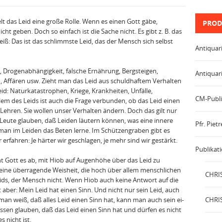
t das Leid eine große Rolle. Wenn es einen Gott gäbe,
PROD
cht geben. Doch so einfach ist die Sache nicht. Es gibt z. B. das
eiß: Das ist das schlimmste Leid, das der Mensch sich selbst
Antiquar
 Drogenabhängigkeit, falsche Ernährung, Bergsteigen,
Antiquar
n, Affären usw. Zieht man das Leid aus schuldhaftem Verhalten
eid: Naturka­tastrophen, Kriege, Krankheiten, Unfälle,
CM-Publi
m des Leids ist auch die Frage verbunden, ob das Leid einen
 Lehren. Sie wollen unser Verhalten ändern. Doch das gilt nur
e Leute glauben, daß Leiden läutern können, was eine innere
Pfr. Pie
an im Leiden das Beten lerne. Im Schützengraben gibt es
 erfahren: Je härter wir geschlagen, je mehr sind wir gestärkt.
Publikat
t Gott es ab, mit Hiob auf Augenhöhe über das Leid zu
 seine überragende Weisheit, die hoch über allem menschlichen
CHRIS
ids, der Mensch nicht. Wenn Hiob auch keine Antwort auf die
zt aber: Mein Leid hat einen Sinn. Und nicht nur sein Leid, auch
man weiß, daß alles Leid einen Sinn hat, kann man auch sein ei­
CHRIS
ssen glauben, daß das Leid einen Sinn hat und dürfen es nicht
 nicht ist.