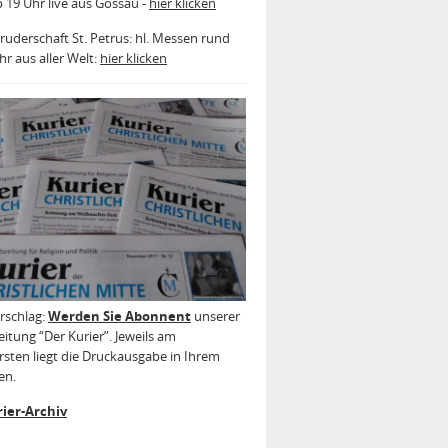
b 19 Uhr live aus Gossau -
hier klicken
ruderschaft St. Petrus: hl. Messen rund
r aus aller Welt:
hier klicken
rschlag:
Werden Sie Abonnent
unserer
itung “Der Kurier”. Jeweils am
sten liegt die Druckausgabe in Ihrem
en.
ier-Archiv