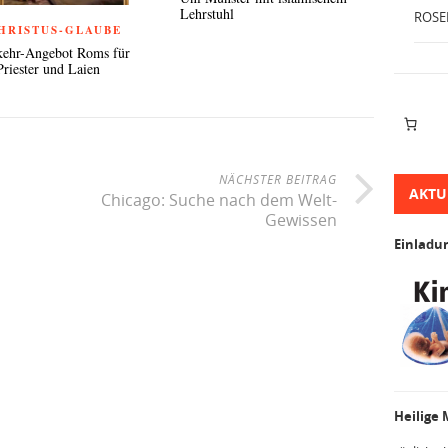
Lehrstuhl
ROSE
CHRISTUS-GLAUBE
ehr-Angebot Roms für
Priester und Laien
NÄCHSTER BEITRAG
AKTU
Chicago: Suche nach dem Welt-
Gewissen
Einladu
Heilige