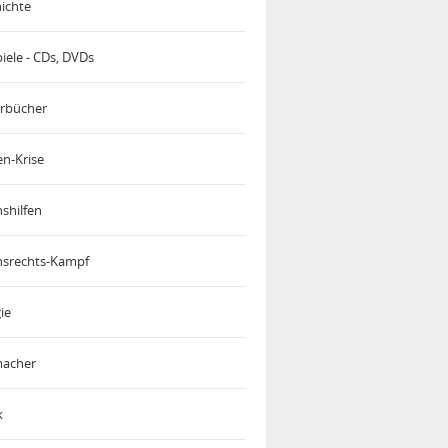
ichte
iele - CDs, DVDs
rbücher
en-Krise
shilfen
srechts-Kampf
ie
acher
k