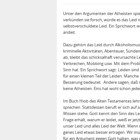
Unter den Argumenten der Atheisten spiel
verkünden sie forsch, würde es das Leid ni
selbstverschuldete Leid. Ein Sprichwort w
andeit.
Dazu gehört das Leid durch Alkoholismus,
kriminelle Aktivitäten, Abenteuer, Sünde
ab, bleibt das schicksalhaft verursachte L
Verbrechen, Mobbing usw. Mit dem Proble
Sinn hat. Ein Sprichwort sagt: Leiden sind
für einen kleinen Teil der Leiden. Manch
Besserung bedeutet. Andere sagen, daß m
keine Atheisten. Eins hat wohl schon jeder
Im Buch Hiob des Alten Testamentes lehn
sprechen. Stattdessen beruft er sich auf
Wissen stehe. Gott kennt den Sinn des Le
Frage erhält, warum er leidet, weiß er jet
unser Leid und alles Leid der Welt. Wenn 
genes Leid etwas besser ertragen. Wir mü
für ein Argument gegen Gott halten, was es