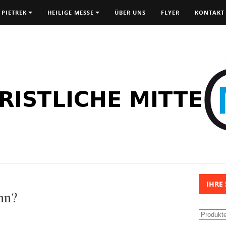
 PIETREK
HEILIGE MESSE
ÜBER UNS
FLYER
KONTAKT
IHRE
nn?
Suchen
nach: