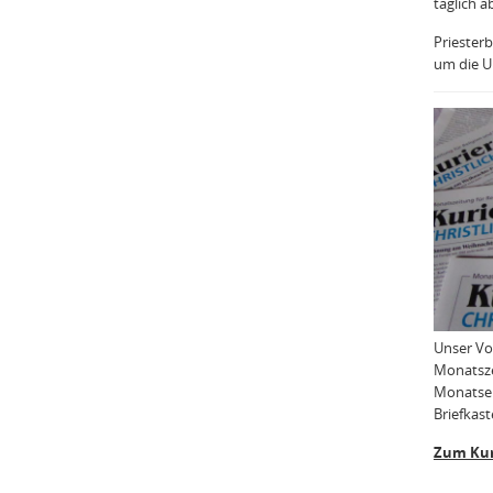
täglich a
Priesterb
um die Uh
Unser Vo
Monatsze
Monatser
Briefkast
Zum Kur