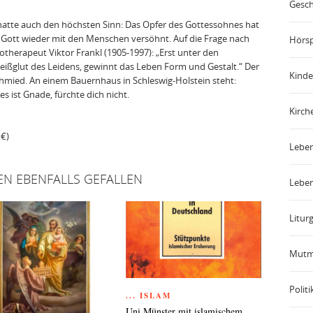
Gesch
t, hatte auch den höchsten Sinn: Das Opfer des Gottessohnes hat
Gott wieder mit den Menschen versöhnt. Auf die Frage nach
Hörsp
therapeut Viktor Frankl (1905-1997): „Erst unter den
eißglut des Leidens, gewinnt das Leben Form und Gestalt.“ Der
Kinde
Schmied. An einem Bauernhaus in Schleswig-Holstein steht:
s ist Gnade, fürchte dich nicht.
Kirch
 €)
Leben
EN EBENFALLS GEFALLEN
Leben
Liturg
Mutm
Politi
... ISLAM
Uni Münster mit islamischem