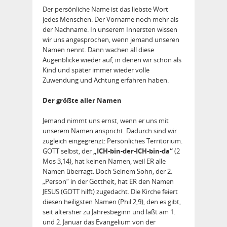
Der persönliche Name ist das liebste Wort
jedes Menschen. Der Vorname noch mehr als
der Nachname. In unserem Innersten wissen
wir uns angesprochen, wenn jemand unseren
Namen nennt. Dann wachen all diese
Augenblicke wieder auf, in denen wir schon als
Kind und später immer wieder volle
Zuwendung und Achtung erfahren haben.
Der größte aller Namen
Jemand nimmt uns ernst, wenn er uns mit
unserem Namen anspricht. Dadurch sind wir
zugleich eingegrenzt: Persönliches Territorium.
GOTT selbst, der
„ICH-bin-der-ICH-bin-da“
(2
Mos 3,14), hat keinen Namen, weil ER alle
Namen überragt. Doch Seinem Sohn, der 2.
„Person“ in der Gottheit, hat ER den Namen
JESUS (GOTT hilft) zugedacht. Die Kirche feiert
diesen heiligsten Namen (Phil 2,9), den es gibt,
seit altersher zu Jahresbeginn und läßt am 1.
und 2. Januar das Evangelium von der