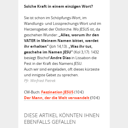
Solche Kraft in einem einzigen Wort?
Sie ist schon im Schöpfungs-Wort, im
Wandlungs- und Lossprechungs-Wort und im
Herzensgebet der Ostkirche. Wo JESUS ist, da
geschehen Wunder:
„Alles, worum ihr den
VATER in Meinem Namen bittet, werdet
ihr erhalten“
(Joh 14,13).
„Was ihr tut,
geschehe im Namen JESU“
(Kol 3,17). 1432
besiegt Bischof
Andre Dias
in Lissabon die
Pest in der Kraft des Namens JESU.
Auch wir sind eingeladen, oft dieses kürzeste
und innigste Gebet zu sprechen.
Pfr. Winfried Pietrek
CM-Buch:
Faszination JESU
S
(10 €)
Der Mann, der die Welt verwandelt
(
10 €)
DIESE ARTIKEL KÖNNTEN IHNEN
EBENFALLS GEFALLEN