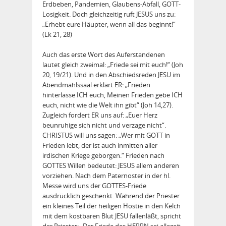
Erdbeben, Pandemien, Glaubens-Abfall, GOTT-
Losigkeit. Doch gleichzeitig ruft JESUS uns zu:
„Erhebt eure Häupter, wenn all das beginnt!“
(Lk 21, 28)
Auch das erste Wort des Auferstandenen
lautet gleich zweimal: „Friede sei mit euch!“ (Joh
20, 19/21). Und in den Abschiedsreden JESU im
Abendmahlssaal erklärt ER: „Frieden
hinterlasse ICH euch, Meinen Frieden gebe ICH
euch, nicht wie die Welt ihn gibt“ (Joh 14,27).
Zugleich fordert ER uns auf: „Euer Herz
beunruhige sich nicht und verzage nicht“.
CHRISTUS will uns sagen: „Wer mit GOTT in
Frieden lebt, der ist auch inmitten aller
irdischen Kriege geborgen.“ Frieden nach
GOTTES Willen bedeutet: JESUS allem anderen
vorziehen. Nach dem Paternoster in der hl.
Messe wird uns der GOTTES-Friede
ausdrücklich geschenkt. Während der Priester
ein kleines Teil der heiligen Hostie in den Kelch
mit dem kostbaren Blut JESU fallenläßt, spricht
der Priester: „Der Friede des HERRN sei allezeit