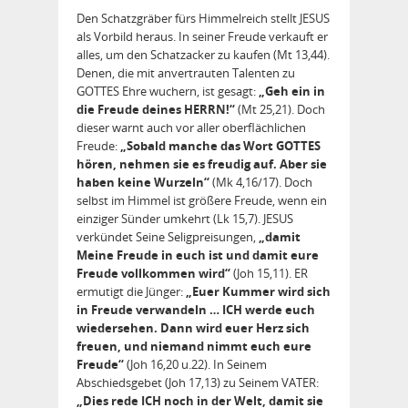
Den Schatzgräber fürs Himmelreich stellt JESUS
als Vorbild heraus. In seiner Freude verkauft er
alles, um den Schatzacker zu kaufen (Mt 13,44).
Denen, die mit anvertrauten Talenten zu
GOTTES Ehre wuchern, ist gesagt:
„Geh ein in
die Freude deines HERRN!“
(Mt 25,21). Doch
dieser warnt auch vor aller oberflächlichen
Freude:
„Sobald manche das Wort GOTTES
hören, nehmen sie es freudig auf. Aber sie
haben keine Wurzeln“
(Mk 4,16/17). Doch
selbst im Himmel ist größere Freude, wenn ein
einziger Sünder umkehrt (Lk 15,7). JESUS
verkündet Seine Seligpreisungen,
„damit
Meine Freude in euch ist und damit eure
Freude vollkommen wird“
(Joh 15,11). ER
ermutigt die Jünger:
„Euer Kummer wird sich
in Freude verwandeln … ICH werde euch
wiedersehen. Dann wird euer Herz sich
freuen, und niemand nimmt euch eure
Freude“
(Joh 16,20 u.22). In Seinem
Abschiedsgebet (Joh 17,13) zu Seinem VATER:
„Dies rede ICH noch in der Welt, damit sie