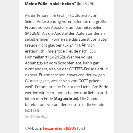
Meine Fülle in sich haben“
(Joh 3,29).
Als die Frauen am Grab JESU als erste von
Seiner Auferstehung hören, eilen sie mit großer
Freude zu den Aposteln, um das mitzuteilen
(Mt 28,8). Als die Apostel den Auferstandenen
selbst erleben, können sie das zuerst vor lauter
Freude nicht glauben (Lk 24,41). Ähnlich
erstaunlich: Ihre große Freude nach JESU
Himmelfahrt (Lk 24,52). Wer die völlige
Abhängigkeit vom Schöpfer lebt, kann gar
nicht anders, als von der GOTTES-Freude erfüllt
zu sein. Er atmet schon etwas von der ewigen
Glückseligkeit, weil er sich von GOTT geliebt
weiß. Freude ist eine Frucht der Liebe. Am Ende
werden wir feiern und schauen und lieben und
loben ohn Ende
(Augustinus).
Die Gnade
bereitet uns vor auf den Eintritt in die Freude
GOTTES.
Sr. Maria Anja
C
M-Buch:
Faszination JESUS
(5 €)