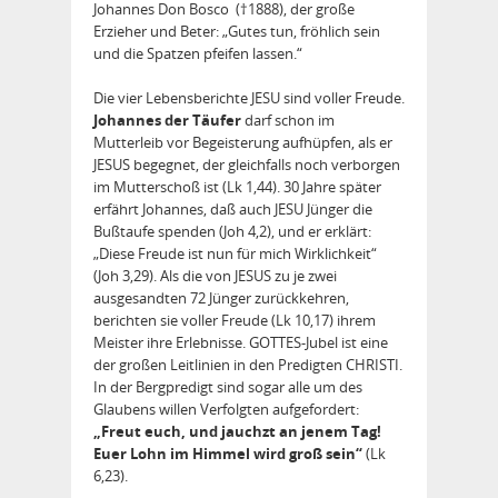
Johannes Don Bosco (†1888), der große
Erzieher und Beter: „Gutes tun, fröhlich sein
und die Spatzen pfeifen lassen.“
Die vier Lebensberichte JESU sind voller Freude.
Johannes der Täufer
darf schon im
Mutterleib vor Begeisterung aufhüpfen, als er
JESUS begegnet, der gleichfalls noch verborgen
im Mutterschoß ist (Lk 1,44). 30 Jahre später
erfährt Johannes, daß auch JESU Jünger die
Bußtaufe spenden (Joh 4,2), und er erklärt:
„Diese Freude ist nun für mich Wirklichkeit“
(Joh 3,29). Als die von JESUS zu je zwei
ausgesandten 72 Jünger zurückkehren,
berichten sie voller Freude (Lk 10,17) ihrem
Meister ihre Erlebnisse. GOTTES-Jubel ist eine
der großen Leitlinien in den Predigten CHRISTI.
In der Bergpredigt sind sogar alle um des
Glaubens willen Verfolgten aufgefordert:
„Freut euch, und jauchzt an jenem Tag!
Euer Lohn im Himmel wird groß sein“
(Lk
6,23).