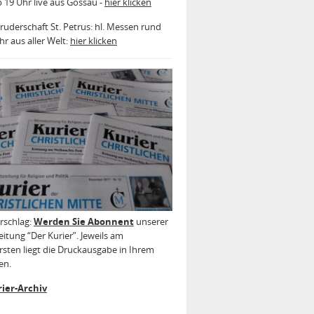
b 19 Uhr live aus Gossau -
hier klicken
ruderschaft St. Petrus: hl. Messen rund
r aus aller Welt:
hier klicken
rschlag:
Werden Sie Abonnent
unserer
itung “Der Kurier”. Jeweils am
sten liegt die Druckausgabe in Ihrem
en.
ier-Archiv