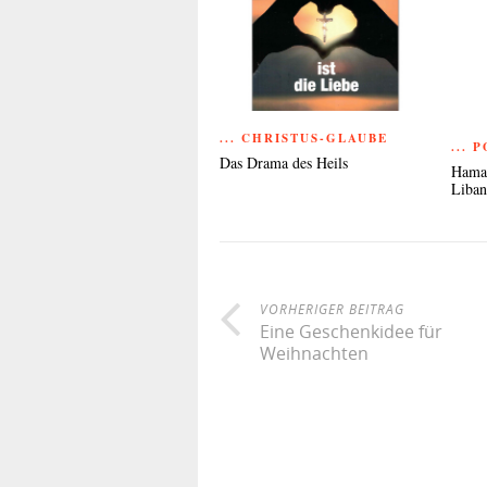
... CHRISTUS-GLAUBE
... 
Das Drama des Heils
Hamas
Liba
VORHERIGER BEITRAG
Eine Geschenkidee für
Weihnachten