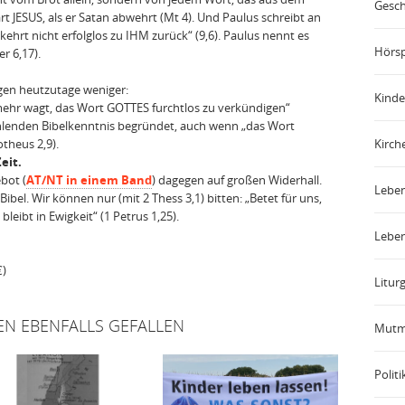
Gesch
 JESUS, als er Satan abwehrt (Mt 4). Und Paulus schreibt an
hrt nicht erfolglos zu IHM zurück“ (9,6). Paulus nennt es
Hörsp
r 6,17).
egen heutzutage weniger:
Kinde
ehr wagt, das Wort GOTTES furchtlos zu verkündigen“
 fehlenden Bibelkenntnis begründet, auch wenn „das Wort
Kirch
otheus 2,9).
eit.
bot (
AT/NT in einem Band
) dagegen auf großen Widerhall.
Leben
 Bibel. Wir können nur (mit 2 Thess 3,1) bitten: „Betet für uns,
bleibt in Ewigkeit“ (1 Petrus 1,25).
Leben
€)
Liturg
EN EBENFALLS GEFALLEN
Mutm
Politi