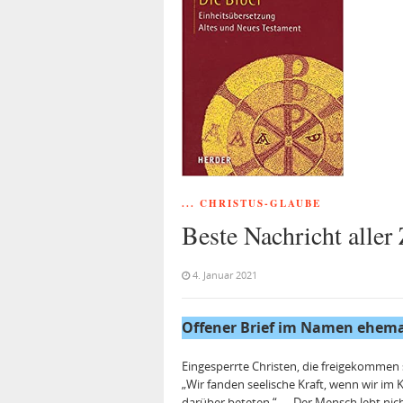
... CHRISTUS-GLAUBE
Beste Nachricht aller 
4. Januar 2021
Offener Brief im Namen ehemal
Eingesperrte Christen, die freigekommen 
„Wir fanden seelische Kraft, wenn wir im 
darüber beteten.“ – „Der Mensch lebt nic