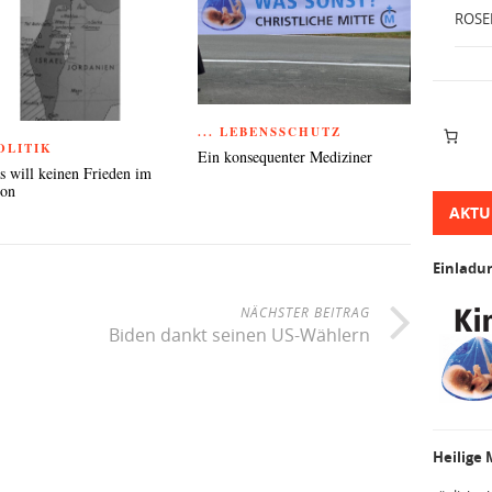
ROSE
... LEBENSSCHUTZ
POLITIK
Ein konsequenter Mediziner
 will keinen Frieden im
non
AKTU
Einladu
NÄCHSTER BEITRAG
Biden dankt seinen US-Wählern
Heilige