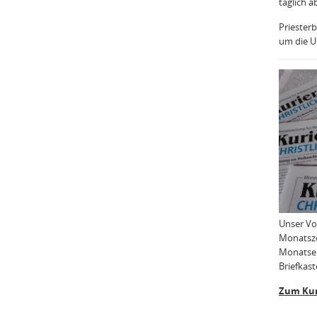
täglich a
Priesterb
um die Uh
Unser Vo
Monatsze
Monatser
Briefkast
Zum Kur