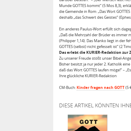
Munde GOTTES kommt“ (5 Mos 8,3), erklärt
die Gemeinde in Rom: „Das Wort GOTTES ke
deshalb „das Schwert des Geistes“ (Ephese
Ein anderes Paulus-Wort erfüllt sich dag
„Daß die Mehrzahl der Brüder es immer m
(Philipper 1,14). Das Manko liegt in der
GOTTES (selbst) nicht gefesselt ist“ (2 Tim
Das erlebt die KURIER-Redaktion zur Z
Zu unserer Freude stößt unser Bibel-Ange
Bisher besitzt ja nur jeder 2. Katholik eine
daß das Wort GOTTES laufen möge!“ – „Es 
Ihre glückliche KURIER-Redaktion
CM-Buch:
Kinder fragen nach GOTT
(5 
DIESE ARTIKEL KÖNNTEN IHN