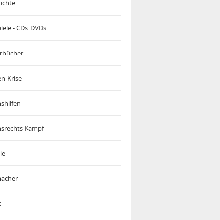
ichte
iele - CDs, DVDs
rbücher
en-Krise
shilfen
srechts-Kampf
ie
acher
k