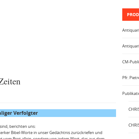
PROD
Antiquar
Antiquar
CM-Publi
Pfr. Pie
Zeiten
Publikat
CHRIS
iger Verfolgter
CHRIS
sind, berichten uns:
Kerker Bibel-Worte in un­ser Gedächtnis zurückriefen und
ht vom Brot allein, sondern von jedem Wort, das aus dem