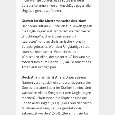
nicht wenige dürften es sein, die mit dem
Vorsatz kommen, Terror-Anschläge gegen die
Ungläubigen auszuführen.
Gewalt ist die Muttersprache des Islam.
Der Koran ruft an 206 Stellen zur Gewalt gegen
die Ungläubigen auf. Trotzdem werden weiter
„Flüchtlinge“ z. B. in Libyen abgeholt
(„gerettet“) und an die islamische Front in
Europa gebracht. Wer aber Ungläubige tötet,
tötet sie nicht selbst. Vielmehr ist es in
Wirklichkeit Allah, der sie tötet: „Allah wird sie
töten durch eure Hände“ (9,14). So macht das
Töten erst richtig Spaß.
Doch Allah ist nicht Allah
. Unter seinem
Namen verbirgt sich ein anderer Gegenspieler
Gottes, der aber lieber im Dunkeln bleibt. Und
was sollen Allahs Krieger mit den Ungläubigen
machen? „Haut ihnen die Köpfe ab und die
Enden aller Finger“ (8,13). „Der Lohn der Nicht-
Muslime wird sein, daß sie getötet oder
gekreuzigt werden“ (5,34). „Bekämpft sie, bis