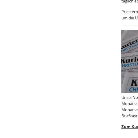
täglich a
Priesterb
um die Uh
Unser Vo
Monatsze
Monatser
Briefkast
Zum Kur