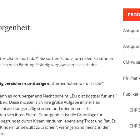
PROD
rgenheit
Antiquar
Antiquar
r: „Ist sie noch da?“ Sie suchen Schutz, um reifen zu können.
CM-Publi
ich nach Bindung. Ständig vergewissern sie sich der
Pfr. Pie
ig versichern und zeigen:
„Immer haben wir dich lieb!“
Publikat
enn es vorübergehend Nacht scheint. „Du bist kostbar für uns!“
leben. Diese müssen sich ihre große Aufgabe immer neu
entwick­lungsmäßig stecken und orientieren sich
CHRIS
n sich ihren Eltern. Geborgenheit ist die Grundlage für
begründet durch Krisen hindurch lebenslang Trost und Rat. Es
CHRIS
en Kindern unbewußt zu „rächen“, wenn jemand meint, in der
in.