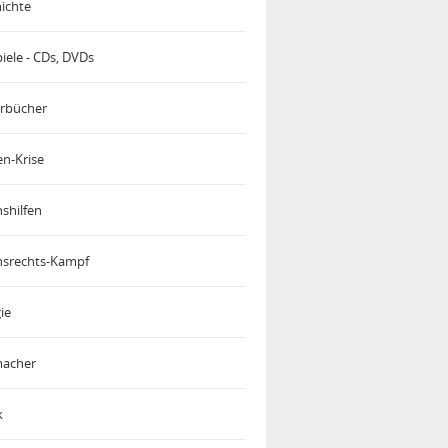
ichte
iele - CDs, DVDs
rbücher
en-Krise
shilfen
srechts-Kampf
ie
acher
k