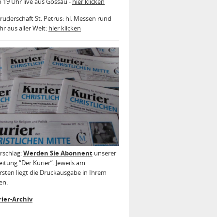
b 19 Uhr live aus Gossau -
hier klicken
ruderschaft St. Petrus: hl. Messen rund
r aus aller Welt:
hier klicken
rschlag:
Werden Sie Abonnent
unserer
itung “Der Kurier”. Jeweils am
sten liegt die Druckausgabe in Ihrem
en.
ier-Archiv