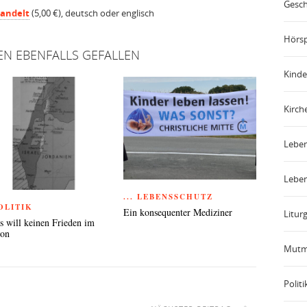
Gesch
wandelt
(5,00 €), deutsch oder englisch
Hörsp
EN EBENFALLS GEFALLEN
Kinde
Kirch
Leben
Leben
... LEBENSSCHUTZ
POLITIK
Ein konsequenter Mediziner
Liturg
 will keinen Frieden im
non
Mutm
Politi