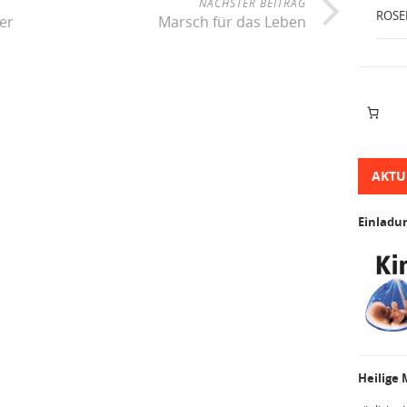
NÄCHSTER BEITRAG
ROSE
er
Marsch für das Leben
AKTU
Einladu
Heilige