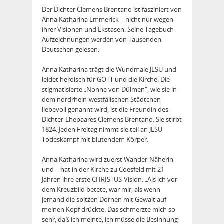
Der Dichter Clemens Brentano ist fasziniert von
Anna Katharina Emmerick – nicht nur wegen
ihrer Visionen und Ekstasen. Seine Tagebuch-
Aufzeichnungen werden von Tausenden
Deutschen gelesen.
Anna Katharina trägt die Wundmale JESU und
leidet heroisch für GOTT und die Kirche. Die
stigmatisierte „Nonne von Dülmen“, wie sie in
dem nordrhein-westfälischen Städtchen
liebevoll genannt wird, ist die Freundin des
Dichter-Ehepaares Clemens Brentano. Sie stirbt
1824. Jeden Freitag nimmt sie teil an JESU
Todeskampf mit blutendem Körper.
Anna Katharina wird zuerst Wander-Näherin
und – hat in der Kirche zu Coesfeld mit 21
Jahren ihre erste CHRISTUS-Vision: „Als ich vor
dem Kreuzbild betete, war mir, als wenn
jemand die spitzen Dornen mit Gewalt auf
meinen Kopf drückte. Das schmerzte mich so
sehr, daß ich meinte, ich müsse die Besinnung