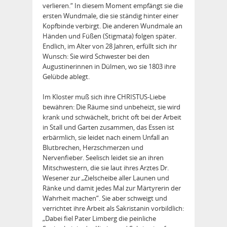
verlieren.“ In diesem Moment empfängt sie die
ersten Wundmale, die sie ständig hinter einer
Kopfbinde verbirgt. Die anderen Wundmale an
Händen und Füßen (Stigmata) folgen später.
Endlich, im Alter von 28 Jahren, erfüllt sich ihr
Wunsch: Sie wird Schwester bei den
Augustinerinnen in Dülmen, wo sie 1803 ihre
Gelübde ablegt.
Im Kloster muß sich ihre CHRISTUS-Liebe
bewähren: Die Räume sind unbeheizt, sie wird
krank und schwächelt, bricht oft bei der Arbeit
in Stall und Garten zusammen, das Essen ist
erbärmlich, sie leidet nach einem Unfall an
Blutbrechen, Herzschmerzen und
Nervenfieber. Seelisch leidet sie an ihren
Mitschwestern, die sie laut ihres Arztes Dr.
Wesener zur „Zielscheibe aller Launen und
Ränke und damit jedes Mal zur Märtyrerin der
Wahrheit machen“. Sie aber schweigt und
verrichtet ihre Arbeit als Sakristanin vorbildlich:
„Dabei fiel Pater Limberg die peinliche