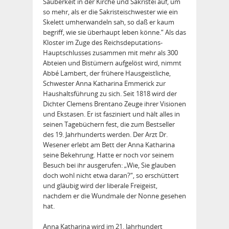
Sauberkeit in der Kirche und Sakristei auf, um
so mehr, als er die Sakristeischwester wie ein
Skelett umherwandeln sah, so daß er kaum
begriff, wie sie überhaupt leben könne.“ Als das
Kloster im Zuge des Reichsdeputations-
Hauptschlusses zusammen mit mehr als 300
Abteien und Bistümern aufgelöst wird, nimmt
Abbé Lambert, der frühere Hausgeistliche,
Schwester Anna Katharina Emmerick zur
Haushaltsführung zu sich. Seit 1818 wird der
Dichter Clemens Brentano Zeuge ihrer Visionen
und Ekstasen. Er ist fasziniert und hält alles in
seinen Tagebüchern fest, die zum Bestseller
des 19. Jahrhunderts werden. Der Arzt Dr.
Wesener erlebt am Bett der Anna Katharina
seine Bekehrung. Hatte er noch vor seinem
Besuch bei ihr ausgerufen: „Wie, Sie glauben
doch wohl nicht etwa daran?“, so erschüttert
und gläubig wird der liberale Freigeist,
nachdem er die Wundmale der Nonne gesehen
hat.
Anna Katharina wird im 21. Jahrhundert