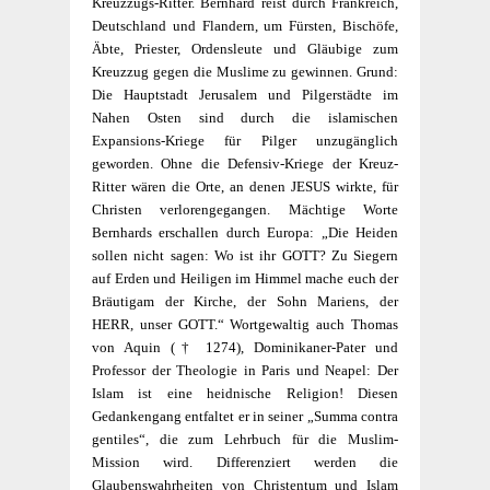
Kreuzzugs-Ritter. Bernhard reist durch Frankreich,
Deutschland und Flandern, um Fürsten, Bischöfe,
Äbte, Priester, Ordensleute und Gläubige zum
Kreuzzug gegen die Muslime zu gewinnen. Grund:
Die Hauptstadt Jerusalem und Pilgerstädte im
Nahen Osten sind durch die islamischen
Expansions-Kriege für Pilger unzugänglich
geworden. Ohne die Defensiv-Kriege der Kreuz-
Ritter wä­ren die Orte, an denen JESUS wirkte, für
Christen verlorengegangen. Mächtige Worte
Bernhards erschallen durch Europa: „Die Heiden
sollen nicht sagen: Wo ist ihr GOTT? Zu Siegern
auf Erden und Heiligen im Himmel mache euch der
Bräutigam der Kirche, der Sohn Mariens, der
HERR, unser GOTT.“ Wortgewaltig auch
Thomas
von Aquin
(† 1274), Dominikaner-Pater und
Professor der Theologie in Paris und Neapel: Der
Islam ist eine heidnische Religion! Diesen
Gedankengang entfaltet er in seiner „Summa contra
gentiles“, die zum Lehrbuch für die Muslim-
Mission wird. Differenziert werden die
Glaubenswahrheiten von Christentum und Islam