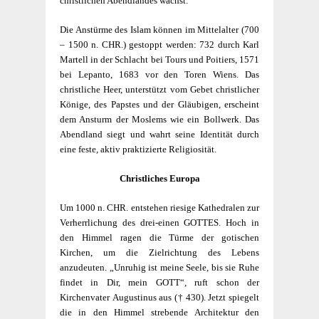
christlichen Abendlandes wächst.
Die Anstürme des Islam können im Mittelalter (700
– 1500 n. CHR.) gestoppt werden: 732 durch
Karl
Martell
in der Schlacht bei Tours und Poitiers, 1571
bei Lepanto, 1683 vor den Toren Wiens. Das
christliche Heer, unterstützt vom Gebet christlicher
Könige, des Papstes und der Gläubigen, erscheint
dem Ansturm der Moslems wie ein Bollwerk. Das
Abendland siegt und wahrt seine Identität durch
eine feste, aktiv praktizierte Religiosität.
Christliches Europa
Um 1000 n. CHR. entstehen riesige Kathedralen zur
Verherrlichung des drei-einen GOTTES. Hoch in
den Himmel ragen die Türme der gotischen
Kirchen, um die Zielrichtung des Lebens
anzudeuten. „Unruhig ist meine Seele, bis sie Ruhe
findet in Dir, mein GOTT“, ruft schon der
Kirchenvater
Augustinus
aus († 430). Jetzt spiegelt
die in den Himmel strebende Architektur den