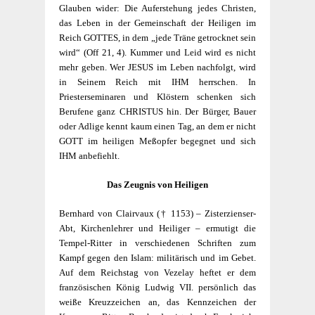
Glauben wider: Die Auferstehung jedes Christen,
das Leben in der Gemeinschaft der Heiligen im
Reich GOTTES, in dem „jede Träne getrocknet sein
wird“ (Off 21, 4). Kummer und Leid wird es nicht
mehr geben. Wer JESUS im Leben nachfolgt, wird
in Seinem Reich mit IHM herrschen. In
Priesterseminaren und Klöstern schenken sich
Berufene ganz CHRISTUS hin. Der Bürger, Bauer
oder Adlige kennt kaum einen Tag, an dem er nicht
GOTT im heiligen Meßopfer begegnet und sich
IHM anbefiehlt.
Das Zeugnis von Heiligen
Bernhard von Clairvaux
(† 1153) – Zisterzienser-
Abt, Kirchenlehrer und Heiliger – ermutigt die
Tempel-Ritter in verschiedenen Schriften zum
Kampf gegen den Islam: militärisch und im Gebet.
Auf dem Reichstag von Vezelay heftet er dem
französischen König
Ludwig VII.
persönlich das
weiße Kreuzzeichen an, das Kennzeichen der