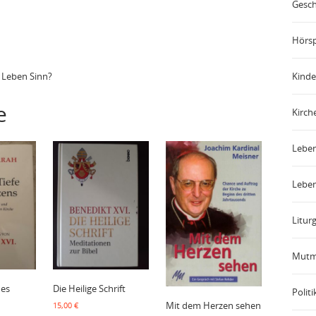
Gesch
Hörsp
 Leben Sinn?
Kinde
e
Kirch
Leben
Leben
Liturg
Mutm
des
Die Heilige Schrift
Politi
Mit dem Herzen sehen
15,00
€