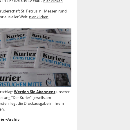
b 19 Uhr live aus Gossau -
hier klicken
ruderschaft St. Petrus: hl. Messen rund
r aus aller Welt:
hier klicken
rschlag:
Werden Sie Abonnent
unserer
itung “Der Kurier”. Jeweils am
sten liegt die Druckausgabe in Ihrem
en.
ier-Archiv