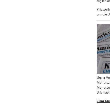
täglich a
Priesterb
um die Uh
Unser Vo
Monatsze
Monatser
Briefkast
Zum Kur