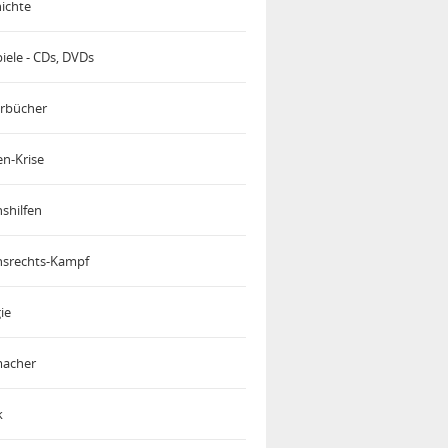
ichte
iele - CDs, DVDs
rbücher
en-Krise
shilfen
srechts-Kampf
ie
acher
k