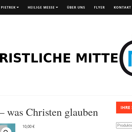
 PIETREK
HEILIGE MESSE
ÜBER UNS
FLYER
KONTAKT
– was Christen glauben
IHRE
Suchen
10,00
€
nach: